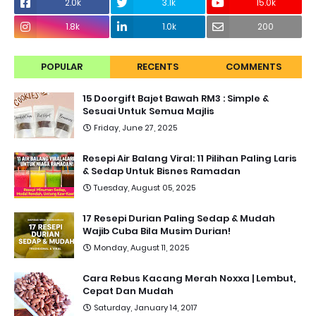
2.0k
3.1k
15.0k
1.8k
1.0k
200
POPULAR
RECENTS
COMMENTS
15 Doorgift Bajet Bawah RM3 : Simple &
Sesuai Untuk Semua Majlis
Friday, June 27, 2025
Resepi Air Balang Viral: 11 Pilihan Paling Laris
& Sedap Untuk Bisnes Ramadan
Tuesday, August 05, 2025
17 Resepi Durian Paling Sedap & Mudah
Wajib Cuba Bila Musim Durian!
Monday, August 11, 2025
Cara Rebus Kacang Merah Noxxa | Lembut,
Cepat Dan Mudah
Saturday, January 14, 2017