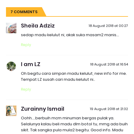
7 COMMENTS
Sheila Adziz
18 August 2018 at 00:27
sedap madu kelulut ni, akak suka masam2 manis...
Reply
I am LZ
18 August 2018 at 16:54
Oh begitu cara simpan madu kelulut, new info for me.
Tempat LZ susah cari madu kelulut ni..
Reply
Zurainny Ismail
19 August 2018 at 21:32
Oohh....berbuih mcm minuman bergas pulak ya.
Selalunya kalau beli madu dlm botol tu, mmg ada buih
sikit. Tak sangka pula mula2 begitu. Good info. Madu