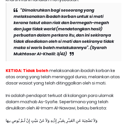
“Dimakruhkan bagi seseorang yang
melaksanakan ibadah korban untuk si mati
kerana takut akan riak dan bermegah-megah
dan juga tidak warid (mendatangkan hasil)
perbuatan dalam perkara itu, dan ini sekiranya
tidak disediakan oleh si mati dan sekiranya tidak
maka si waris boleh melakukannya”. (Syarah
Mukhtasar Al-Khalil: 3/42)
KETIGA: Tidak boleh
melaksanakan ibadah korban ke
atas orang yang telah meninggal dunia, melainkan atas
dasar wasiat yang telah ditinggalkan oleh si mati.
Ini adalah pendapat terkuat di kalangan para ulamak
dalam mazhab As-Syafie. Sepertimana yang telah
dinukilkan oleh Al-Imam Al-Nawawi, beliau berkata:
وَلاَ تَضْحِيَةَ عَنِ الغَيـْرِ بِغَيـْرِ إِذْنِهِ وَلاَ عَنْ مَيْتٍ إِنْ لَـمْ يُوصِ بـِهَا