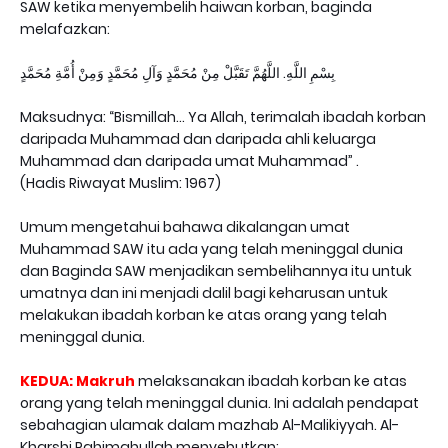
SAW ketika menyembelih haiwan korban, baginda
melafazkan:
بِسْمِ اللَّهِ. اللَّهُمَّ تَقَبَّلْ مِنْ مُحَمَّدٍ وَآلِ مُحَمَّدٍ وَمِنْ أُمَّةِ مُحَمَّدٍ
Maksudnya: “Bismillah… Ya Allah, terimalah ibadah korban
daripada Muhammad dan daripada ahli keluarga
Muhammad dan daripada umat Muhammad” .
(Hadis Riwayat Muslim: 1967)
Umum mengetahui bahawa dikalangan umat
Muhammad SAW itu ada yang telah meninggal dunia
dan Baginda SAW menjadikan sembelihannya itu untuk
umatnya dan ini menjadi dalil bagi keharusan untuk
melakukan ibadah korban ke atas orang yang telah
meninggal dunia.
KEDUA: Makruh
melaksanakan ibadah korban ke atas
orang yang telah meninggal dunia. Ini adalah pendapat
sebahagian ulamak dalam mazhab Al-Malikiyyah. Al-
Kharshi Rahimahullah menyebutkan: