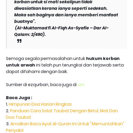
korban untuk si mati sekalipun tidak
diwasiatkan kerana ianya seperti sedekah.
Maka sah baginya dan ianya memberi manfaat
buatnya”.
(Al-Muktamad fi Al-Fiqh As-Syafie – Dar Al-
Qalam: 2/490).
Semoga segala permasalahan untuk
hukum korban
untuk arwah
ini telah pun terungkai dan terjawab serta
dapat difahami dengan baik.
Sumber di ezqurban, baca juga di
sini
Baca Juga :
1.
Himpunan Doa Harian Ringkas
2.
Panduan Cara Solat Taubat Dengan Betul, Niat Dan
Doa Taubat
3.
Amalkan Baca Ayat Al-Quran Ini Untuk "Memuntahkan"
Penyakit