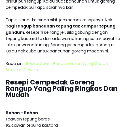
biskut pun rangup. Kalau buat bancuhan untuk goreng
cempedak pun apa salahnya kan.
Tapi sis buat kelainan sikit, jom semak resepi nya. Nak
bagi
rangup bancuhan tepung tak campur tepung
gandum
. Resepi ni senang jer. Bila gabung dengan
tepung kastard tu dah ada warna kuning so tak payah la
letak pewarna kuning. Senang jer cempedak goreng ni.
Kalau nak cuba untuk bancuhan goreng macam ni.
Baca sini :
Resepi Apam Pandan Kukus Yang Mudah
Sukatan Cawan
Resepi Cempedak Goreng
Rangup Yang Paling Ringkas Dan
Mudah
Bahan - Bahan
1 cawan tepung beras
1/2 cawan tepung kastard