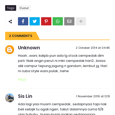
Tags
Cucur
2 COMMENTS
Unknown
2 October 2014 at 04:46
Haah...wani, kakpb pun ada lg stock cempedak dlm
peti. Naik angin perut ni mkn cempedak hari2...biasa
akk campur tepung jagung n gandum, lembut jg. Hari
ni cuba style wani pulak...hehe
Reply
Sis Lin
1 November 2019 at 12:15
Ada lagi yaa musim cempedak...sedapnyaa tapi nak
beli sebijik tu agak ngeri, takut dalamnya cuma 5/6
ulas huhuhu...hujan-hujan makan sedapnyaaa