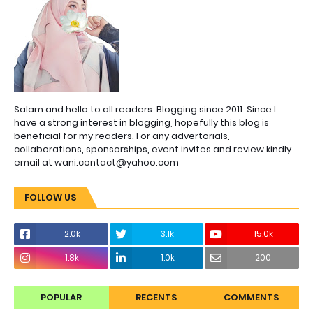
Salam and hello to all readers. Blogging since 2011. Since I
have a strong interest in blogging, hopefully this blog is
beneficial for my readers. For any advertorials,
collaborations, sponsorships, event invites and review kindly
email at wani.contact@yahoo.com
FOLLOW US
2.0k
3.1k
15.0k
1.8k
1.0k
200
POPULAR
RECENTS
COMMENTS