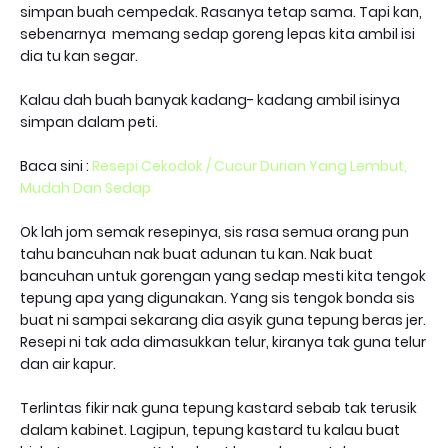
simpan buah cempedak. Rasanya tetap sama. Tapi kan,
sebenarnya memang sedap goreng lepas kita ambil isi
dia tu kan segar.
Kalau dah buah banyak kadang- kadang ambil isinya
simpan dalam peti.
Baca sini :
Resepi Cekodok / Cucur Durian Yang Lembut,
Mudah Dan Sedap
Ok lah jom semak resepinya, sis rasa semua orang pun
tahu bancuhan nak buat adunan tu kan. Nak buat
bancuhan untuk gorengan yang sedap mesti kita tengok
tepung apa yang digunakan. Yang sis tengok bonda sis
buat ni sampai sekarang dia asyik guna tepung beras jer.
Resepi ni tak ada dimasukkan telur, kiranya tak guna telur
dan air kapur.
Terlintas fikir nak guna tepung kastard sebab tak terusik
dalam kabinet. Lagipun, tepung kastard tu kalau buat