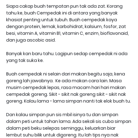
Siapa cakap buah tempatan pun tak ada zat. Korang
tahu ke, buah Cempedak ini di antara yang banyak
khasiat penting untuk tubuh. Buah cempedak kaya
dengan protein, lemak, karbohidrat, kalsium, fosfor, zat
besi, vitamin A, vitamin B1, vitamin C, enzim, bioflavonaid,
dan juga ascobic asid.
Banyak kan baru tahu. Lagipun sedap cempedak ni ada
yang tak suka ke.
Buah cempedak ni selain dari makan begitu saja, kena
goreng lah jawabnya. Ke ada makan cara lain. Masa
musim cempedak lepas, rasa macam hari hari makan
cempedak goreng. Sikit - sikit nak goreng sikit - sikit nak
goreng. Kalau lama - lama simpan nanti tak elok buah tu.
Dan kalau simpan pun sis mbil isinya tu dan simpan
dalam peti untuk tahan lama. Ada sekali sis cuba simpan
dalam peti beku selepas seminggu, keluarkan biar
lembut suhu bilik untuk digoreng. Itu lah tips nya nak