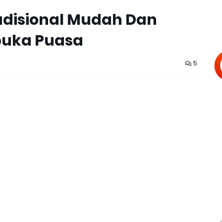
radisional Mudah Dan
buka Puasa
5