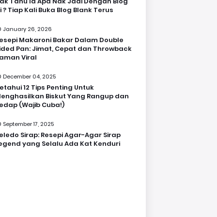
ak Tahu la Apa Nak Jadi Dengan Blog
i ? Tiap Kali Buka Blog Blank Terus
January 26, 2026
esepi Makaroni Bakar Dalam Double
ided Pan: Jimat, Cepat dan Throwback
aman Viral
December 04, 2025
etahui 12 Tips Penting Untuk
enghasilkan Biskut Yang Rangup dan
edap (Wajib Cuba!)
September 17, 2025
eledo Sirap: Resepi Agar-Agar Sirap
egend yang Selalu Ada Kat Kenduri