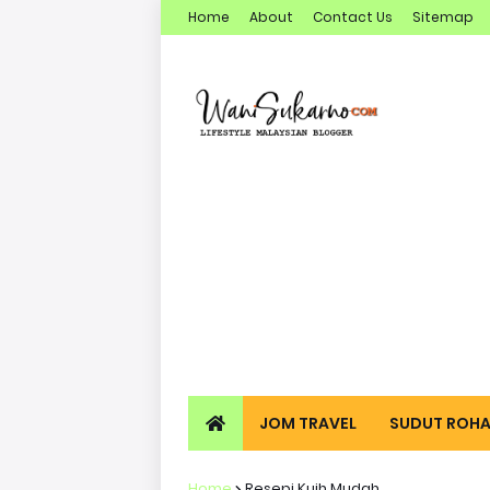
Home
About
Contact Us
Sitemap
JOM TRAVEL
SUDUT ROHA
Home
Resepi Kuih Mudah