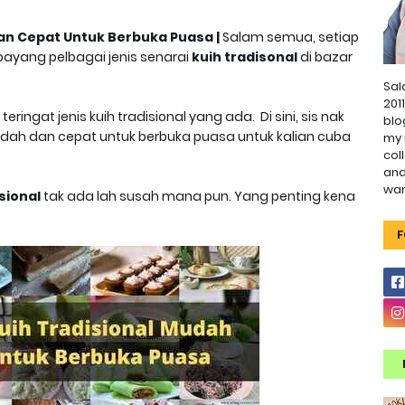
Dan Cepat Untuk Berbuka Puasa |
Salam semua, setiap
rbayang pelbagai jenis senarai
kuih tradisonal
di bazar
Sal
201
ringat jenis kuih tradisional yang ada. Di sini, sis nak
blo
ah dan cepat untuk berbuka puasa untuk kalian cuba
my 
col
and
wa
sional
tak ada lah susah mana pun. Yang penting kena
F