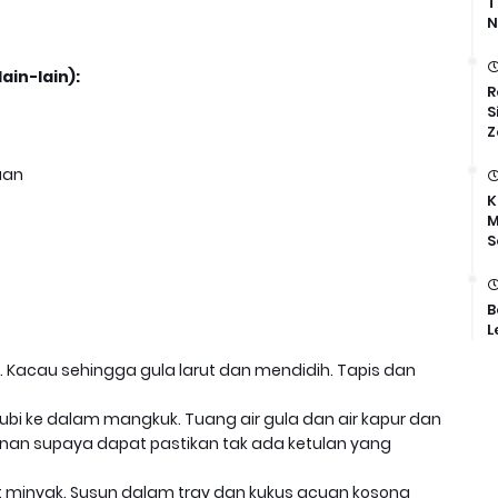
T
N
in-lain):
R
S
Z
cuan
K
M
S
B
L
. Kacau sehingga gula larut dan mendidih. Tapis dan
ubi ke dalam mangkuk. Tuang air gula dan air kapur dan
dunan supaya dapat pastikan tak ada ketulan yang
t minyak. Susun dalam tray dan kukus acuan kosong