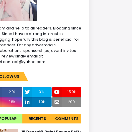
am and hello to all readers. Blogging since
1. Since I have a strong interest in
gging, hopefully this blog is beneficial for
readers. For any advertorials,
laborations, sponsorships, event invites
 review kindly email at
ni.contact@yahoo.com
OLLOW US
2.0k
3.1k
15.0k
1.8k
1.0k
200
POPULAR
RECENTS
COMMENTS
15 Doorgift Bajet Bawah RM3 :