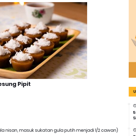
esung Pipit
U
5
S
gula nisan, masuk sukatan gula putih menjadi 1/2 cawan)