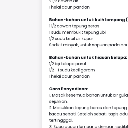
2 1/2 cawan air
1 helai daun pandan
Bahan-bahan untuk kuih lompang (la
1 1/2 cawan tepung beras
1 sudu membukit tepung ubi
1/2 sudu kecil air kapur
Sedikit minyak, untuk sapuan pada a
Bahan-bahan untuk hiasan kelapa:
1/2 biji kelapa parut
1/2 - 1 sudu kecil garam
1 helai daun pandan
Cara Penyediaan:
1. Masak kesemua bahan untuk air gula
sejukkan.
2. Masukkan tepung beras dan tepung 
kacau sebati. Setelah sebati, tapis a
tertingggal.
3. Sapu acuan lompang dengan sediki