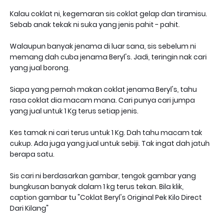
Kalau coklat ni, kegemaran sis coklat gelap dan tiramisu.
Sebab anak tekak ni suka yang jenis pahit - pahit.
Walaupun banyak jenama di luar sana, sis sebelum ni
memang dah cuba jenama Beryl's. Jadi, teringin nak cari
yang jual borong.
Siapa yang pernah makan coklat jenama Beryl's, tahu
rasa coklat dia macam mana. Cari punya cari jumpa
yang jual untuk 1 Kg terus setiap jenis.
Kes tamak ni cari terus untuk 1 Kg. Dah tahu macam tak
cukup. Ada juga yang jual untuk sebiji. Tak ingat dah jatuh
berapa satu.
Sis cari ni berdasarkan gambar, tengok gambar yang
bungkusan banyak dalam 1 kg terus tekan. Bila klik,
caption gambar tu "Coklat Beryl's Original Pek Kilo Direct
Dari Kilang"