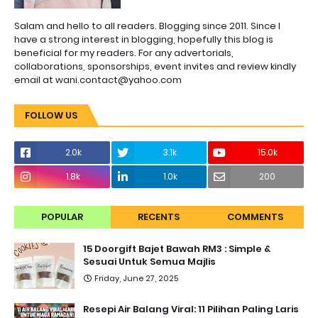
Salam and hello to all readers. Blogging since 2011. Since I
have a strong interest in blogging, hopefully this blog is
beneficial for my readers. For any advertorials,
collaborations, sponsorships, event invites and review kindly
email at wani.contact@yahoo.com
FOLLOW US
2.0k
3.1k
15.0k
1.8k
1.0k
200
POPULAR
RECENTS
COMMENTS
15 Doorgift Bajet Bawah RM3 : Simple &
Sesuai Untuk Semua Majlis
Friday, June 27, 2025
Resepi Air Balang Viral: 11 Pilihan Paling Laris