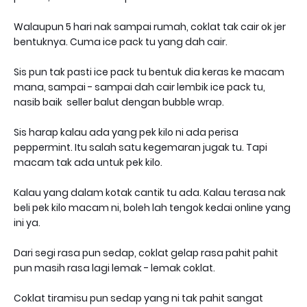
Walaupun 5 hari nak sampai rumah, coklat tak cair ok jer
bentuknya. Cuma ice pack tu yang dah cair.
Sis pun tak pasti ice pack tu bentuk dia keras ke macam
mana, sampai - sampai dah cair lembik ice pack tu,
nasib baik seller balut dengan bubble wrap.
Sis harap kalau ada yang pek kilo ni ada perisa
peppermint. Itu salah satu kegemaran jugak tu. Tapi
macam tak ada untuk pek kilo.
Kalau yang dalam kotak cantik tu ada. Kalau terasa nak
beli pek kilo macam ni, boleh lah tengok kedai online yang
ini ya.
Dari segi rasa pun sedap, coklat gelap rasa pahit pahit
pun masih rasa lagi lemak - lemak coklat.
Coklat tiramisu pun sedap yang ni tak pahit sangat