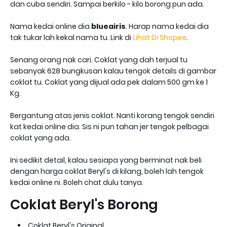
dan cuba sendiri. Sampai berkilo - kilo borong pun ada.
Nama kedai online dia
blueairis
. Harap nama kedai dia
tak tukar lah kekal nama tu. Link di
Lihat Di Shopee
.
Senang orang nak cari. Coklat yang dah terjual tu
sebanyak 628 bungkusan kalau tengok details di gambar
coklat tu. Coklat yang dijual ada pek dalam 500 gm ke 1
Kg.
Bergantung atas jenis coklat. Nanti korang tengok sendiri
kat kedai online dia. Sis ni pun tahan jer tengok pelbagai
coklat yang ada.
Ini sedikit detail, kalau sesiapa yang berminat nak beli
dengan harga coklat Beryl's di kilang, boleh lah tengok
kedai online ni. Boleh chat dulu tanya.
Coklat Beryl's Borong
Coklat Beryl's Original