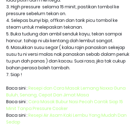
lada putih dan mentega.
3. High pressure selama 15 minit, pastikan tombol ke
pressure sebelum tekan on.
4. Selepas bunyi bip, offkan dan tarik picu tombol ke
steam untuk melepaskan tekanan.
5. Buka tudung dan ambil senduk kayu, tekan sampai
hancur. tahap ni ubi kentang dah lembut sangat.
6. Masukkan susu segar ( kalau rajin panaskan sekejap
susu tu ni versi malas nak panaskan sebab dalam periuk
tu pun dah panas ) dan kacau. Suai rasa, jika tak cukup
bahan perasa boleh tambah.
7. Siap !
Baca sini :
Resepi dan Cara Masak Lemang Noxxa Guna
Buluh, Senang, Cepat Dan Jimat Masa
Baca sini :
Cara Masak Bubur Nasi Pecah Cantik Siap 15
Minit Tanpa Pressure Cooker
Baca sini :
Resepi Air Asam Kaki Lembu Yang Mudah Dan
Sedap