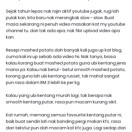
Sejak tahun lepas nak rajin aktif youtube jugak, rugi lah
pulak kan, kita baru nak merangkak slow - slow. Buat
masa sekarang ni penuh video masakan kat my youtube
channel tu. dari tak ada apa, nak fikir upload video apa
kan.
Resepi mashed potato dah banyak kali juga up kat blog,
cuma kali ini up sebab ada video hii. Nak tanya, biasa
kalau korang buat mashed potato guna ubi kentang jenis
mana ya. Kalau nak betul - betul smooth mashed potato,
korang guna lah ubi kentang russet, tak mahal sangat
pun rasa dalam RM 3 lebih ke per kg.
Kalau yang ubi kentang murah lagi, tak berapa nak
smooth kentang putar, rasa pun macam kurang sikit.
Kat rumah, memang semua favourite kentang putar ni,
baik buat sendiri lah nak banding pergi makan kfc, rasa
dan tekstur pun dah macam kat kfc juga. Lagi sedap dari