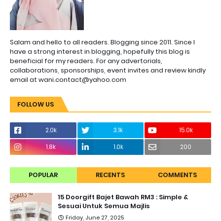
Salam and hello to all readers. Blogging since 2011. Since I
have a strong interest in blogging, hopefully this blog is
beneficial for my readers. For any advertorials,
collaborations, sponsorships, event invites and review kindly
email at wani.contact@yahoo.com
FOLLOW US
2.0k
3.1k
15.0k
1.8k
1.0k
200
POPULAR
RECENTS
COMMENTS
15 Doorgift Bajet Bawah RM3 : Simple &
Sesuai Untuk Semua Majlis
Friday, June 27, 2025