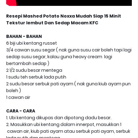
Resepi Mashed Potato Noxxa Mudah Siap 15 Minit
Tekstur lembut Dan Sedap Macam KFC
BAHAN - BAHAN
6 biji ubi kentang russet
3/4 cawan susu segar ( nak guna susu cair boleh tapi lagi
sedap susu segar, kalau guna heavy cream lagi
bertambah sedap )
2 1/2 sudu besar mentega
1 sudu teh serbuk lada putih
2 sudu besar serbuk pati ayam ( nak guna kiub ayam pun
boleh )
1 cawan air
CARA - CARA
1. Ubi kentang dikupas dan dipotong dadu besar.
2. Masukkan ubi kentang dalam innerpot, masukkan 1
cawan air, kiub pati ayam atau serbuk pati ayam, serbuk