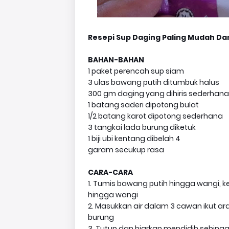
Resepi Sup Daging Paling Mudah D
BAHAN-BAHAN
1 paket perencah sup siam
3 ulas bawang putih ditumbuk halus
300 gm daging yang dihiris sederhana
1 batang saderi dipotong bulat
1/2 batang karot dipotong sederhana
3 tangkai lada burung diketuk
1 biji ubi kentang dibelah 4
garam secukup rasa
CARA-CARA
1. Tumis bawang putih hingga wangi,
hingga wangi
2. Masukkan air dalam 3 cawan ikut ar
burung
3. Tutup dan biarkan mendidih sehin