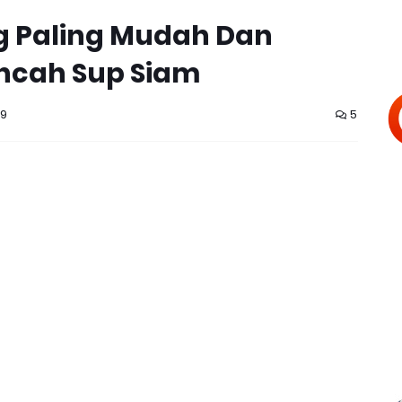
g Paling Mudah Dan
ncah Sup Siam
19
5