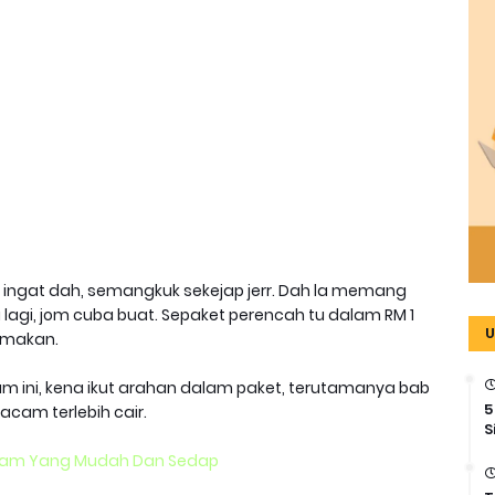
 ingat dah, semangkuk sekejap jerr. Dah la memang
 lagi, jom cuba buat. Sepaket perencah tu dalam RM 1
U
g makan.
 ini, kena ikut arahan dalam paket, terutamanya bab
5
macam terlebih cair.
S
 Asam Yang Mudah Dan Sedap