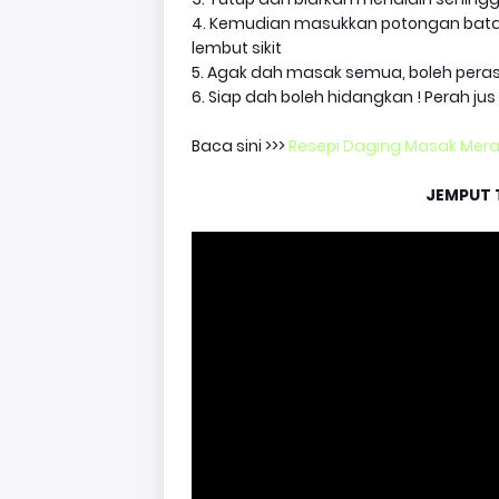
4. Kemudian masukkan potongan batang
lembut sikit
5. Agak dah masak semua, boleh pera
6. Siap dah boleh hidangkan ! Perah jus
Baca sini >>>
Resepi Daging Masak Mer
JEMPUT 