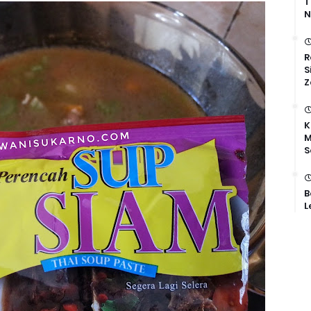
T
N
R
S
Z
K
M
S
B
L