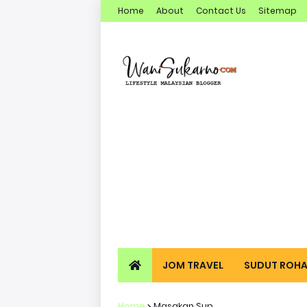
Home
About
Contact Us
Sitemap
JOM TRAVEL
SUDUT ROHA
Home
Masakan Sup