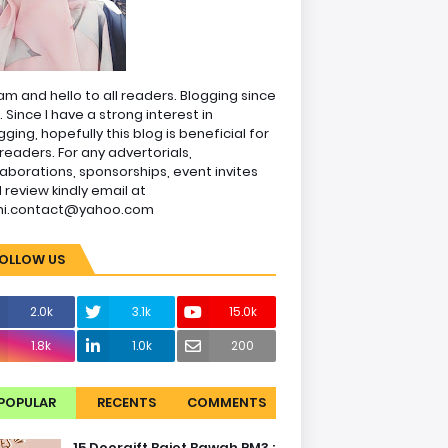
am and hello to all readers. Blogging since
1. Since I have a strong interest in
gging, hopefully this blog is beneficial for
readers. For any advertorials,
laborations, sponsorships, event invites
 review kindly email at
ni.contact@yahoo.com
OLLOW US
2.0k
3.1k
15.0k
1.8k
1.0k
200
POPULAR
RECENTS
COMMENTS
15 Doorgift Bajet Bawah RM3 :