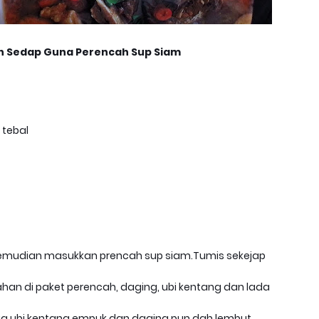
an Sedap Guna Perencah Sup Siam
 tebal
 kemudian masukkan prencah sup siam.Tumis sekejap
ahan di paket perencah, daging, ubi kentang dan lada
gga ubi kentang empuk dan daging pun dah lembut