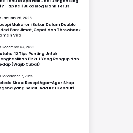
ak Tahu la Apa Nak Jadi Dengan Blog
i ? Tiap Kali Buka Blog Blank Terus
January 26, 2026
esepi Makaroni Bakar Dalam Double
ided Pan: Jimat, Cepat dan Throwback
aman Viral
December 04, 2025
etahui 12 Tips Penting Untuk
enghasilkan Biskut Yang Rangup dan
edap (Wajib Cuba!)
September 17, 2025
eledo Sirap: Resepi Agar-Agar Sirap
egend yang Selalu Ada Kat Kenduri