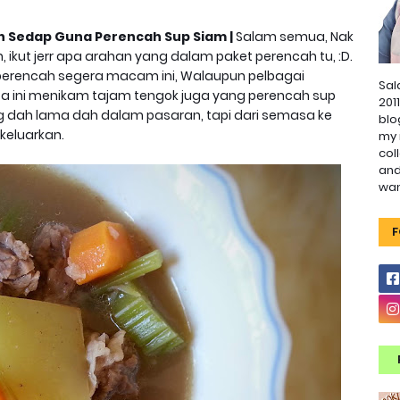
n Sedap Guna Perencah Sup Siam |
Salam semua, Nak
 ikut jerr apa arahan yang dalam paket perencah tu, :D.
s perencah segera macam ini, Walaupun pelbagai
Sal
ta ini menikam tajam tengok juga yang perencah sup
201
g dah lama dah dalam pasaran, tapi dari semasa ke
blo
keluarkan.
my 
col
and
wa
F