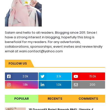
Salam and hello to all readers. Blogging since 2011. Since I
have a strong interest in blogging, hopefully this blog is
beneficial for my readers. For any advertorials,
collaborations, sponsorships, event invites and review kindly
email at wani.contact@yahoo.com
FOLLOW US
2.0k
3.1k
15.0k
1.8k
1.0k
200
POPULAR
RECENTS
COMMENTS
15 Doorgift Bajet Bawah RM3 : Simple &