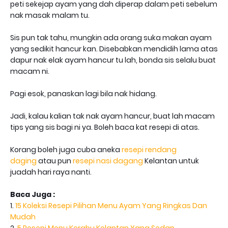
peti sekejap ayam yang dah diperap dalam peti sebelum
nak masak malam tu.
Sis pun tak tahu, mungkin ada orang suka makan ayam
yang sedikit hancur kan. Disebabkan mendidih lama atas
dapur nak elak ayam hancur tu lah, bonda sis selalu buat
macam ni.
Pagi esok, panaskan lagi bila nak hidang.
Jadi, kalau kalian tak nak ayam hancur, buat lah macam
tips yang sis bagi ni ya. Boleh baca kat resepi di atas.
Korang boleh juga cuba aneka
resepi rendang
daging
atau pun
resepi nasi dagang
Kelantan untuk
juadah hari raya nanti.
Baca Juga :
1.
15 Koleksi Resepi Pilihan Menu Ayam Yang Ringkas Dan
Mudah