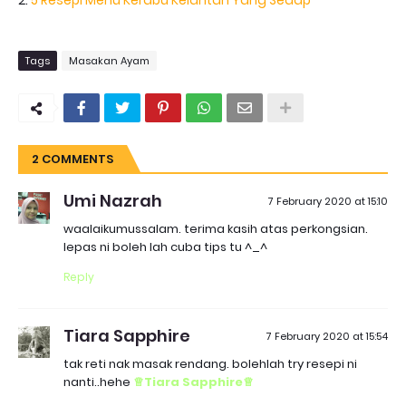
2.
5 Resepi Menu Kerabu Kelantan Yang Sedap
Tags
Masakan Ayam
2 COMMENTS
Umi Nazrah
7 February 2020 at 15:10
waalaikumussalam. terima kasih atas perkongsian.
lepas ni boleh lah cuba tips tu ^_^
Reply
Tiara Sapphire
7 February 2020 at 15:54
tak reti nak masak rendang. bolehlah try resepi ni
nanti..hehe
♕Tiara Sapphire♕